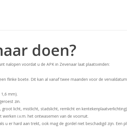
naar doen?
kunt nalopen voordat u de APK in Zevenaar laat plaatsvinden:
een flinke boete. Dit kan al vanaf twee maanden voor de vervaldatum 
l 1,6 mm).
eroest zin.
 groot licht, mistlicht, stadslicht, remlicht en kentekenplaatverlichting)
t werken i.v.m. het ontwasemen van de voorruit.
ls u er hard aan trekt, ook mag de gordel niet beschadigd zijn. Een plui